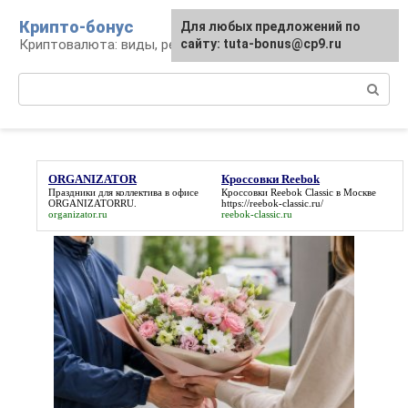
Перейти
Крипто-бонус
Для любых предложений по
к
Криптовалюта: виды, ресурсы, новости
сайту: tuta-bonus@cp9.ru
контенту
Поиск:
ORGANIZATOR
Кроссовки Reebok
Праздники для коллектива в офисе
Кроссовки Reebok
Classic в Москве
ORGANIZATOR
RU.
https://reebok-classic.ru/
organizator.ru
reebok-classic.ru