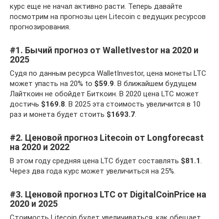
курс еще не начал активно расти. Теперь давайте
посмотрим на прогнозы цен Litecoin с ведущих ресурсов
прогнозирования.
#1. Бычий прогноз от WalletIvestor на 2020 и
2025
Судя по данным ресурса WalletInvestor, цена монеты LTC
может упасть на 20% to
$59.9
. В ближайшем будущем
Лайткоин не обойдет Биткоин. В 2020 цена LTC может
достичь
$169.8
. В 2025 эта стоимость увеличится в 10
раз и монета будет стоить
$1693.7
.
#2. Ценовой прогноз Litecoin от Longforecast
на 2020 и 2022
В этом году средняя цена LTC будет составлять
$81.1
.
Через два года курс может увеличиться на 25%.
#3. Ценовой прогноз LTC от DigitalCoinPrice на
2020 и 2025
Стоимость Litecoin будет увеличиваться, как обещает