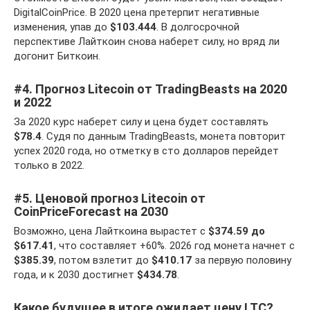
DigitalCoinPrice. В 2020 цена претерпит негативные
изменения, упав до
$103.444
. В долгосрочной
перспективе Лайткоин снова наберет силу, но вряд ли
догонит Биткоин.
#4. Прогноз Litecoin от TradingBeasts на 2020
и 2022
За 2020 курс наберет силу и цена будет составлять
$78.4
. Судя по данным TradingBeasts, монета повторит
успех 2020 года, но отметку в сто долларов перейдет
только в 2022.
#5. Ценовой прогноз Litecoin от
CoinPriceForecast на 2030
Возможно, цена Лайткоина вырастет с
$374.59 до
$617.41
, что составляет +60%. 2026 год монета начнет с
$385.39
, потом взлетит до
$410.17
за первую половину
года, и к 2030 достигнет
$434.78
.
Какое будущее в итоге ожидает цену LTC?