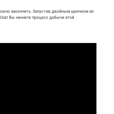
 можно закончить. Запустив двойным щелчком из
ol.bat Вы начнете процесс добычи этой