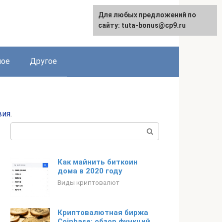
Для любых предложений по
сайту: tuta-bonus@cp9.ru
ное
Другое
вия
.
Поиск:
Как майнить биткоин
дома в 2020 году
Виды криптовалют
Криптовалютная биржа
Coinbase: обзор функций,