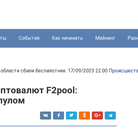
йты
События
Как начинать
Майнинг
Раз
области сбили беспилотник. 17/09/2023 22:00
Происшест
птовалют F2pool:
 пулом