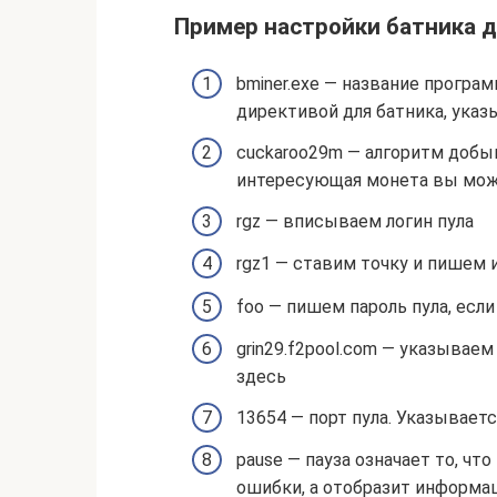
Пример настройки батника д
bminer.exe — название програ
директивой для батника, указ
cuckaroo29m — алгоритм добы
интересующая монета вы мож
rgz — вписываем логин пула
rgz1 — ставим точку и пишем
foo — пишем пароль пула, если
grin29.f2pool.com — указываем
здесь
13654 — порт пула. Указывает
pause — пауза означает то, чт
ошибки, а отобразит информа