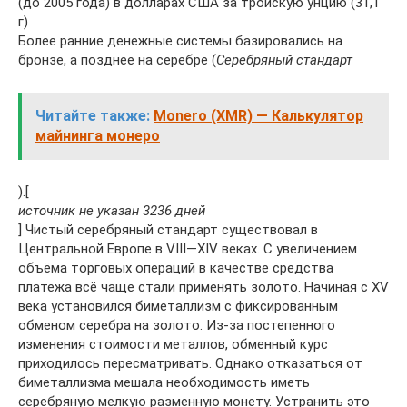
(до 2005 года) в долларах США за тройскую унцию (31,1
г)
Более ранние денежные системы базировались на
бронзе, а позднее на серебре (
Серебряный стандарт
Читайте также:
Monero (XMR) — Калькулятор
майнинга монеро
).[
источник не указан 3236 дней
] Чистый серебряный стандарт существовал в
Центральной Европе в VIII—XIV веках. С увеличением
объёма торговых операций в качестве средства
платежа всё чаще стали применять золото. Начиная с XV
века установился биметаллизм с фиксированным
обменом серебра на золото. Из-за постепенного
изменения стоимости металлов, обменный курс
приходилось пересматривать. Однако отказаться от
биметаллизма мешала необходимость иметь
серебряную мелкую разменную монету. Устранить это