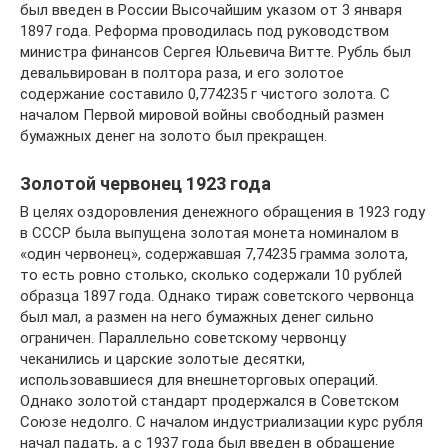
был введен в России Высочайшим указом от 3 января
1897 года. Реформа проводилась под руководством
министра финансов Сергея Юльевича Витте. Рубль был
девальвирован в полтора раза, и его золотое
содержание составило 0,774235 г чистого золота. С
началом Первой мировой войны свободный размен
бумажных денег на золото был прекращен.
Золотой червонец 1923 года
В целях оздоровления денежного обращения в 1923 году
в СССР была выпущена золотая монета номиналом в
«один червонец», содержавшая 7,74235 грамма золота,
то есть ровно столько, сколько содержали 10 рублей
образца 1897 года. Однако тираж советского червонца
был мал, а размен на него бумажных денег сильно
ограничен. Параллельно советскому червонцу
чеканились и царские золотые десятки,
использовавшиеся для внешнеторговых операций.
Однако золотой стандарт продержался в Советском
Союзе недолго. С началом индустриализации курс рубля
начал падать, а с 1937 года был введен в обращение