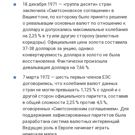
18 декабря 1971 — «группа десяти» стран
заключила «Смитсоновское соглашение» в
Вашингтоне, по которому было принято решение
о ревальвации основных валют по отношению к
доллару и допускались максимальные колебания
на 2,25 % в ту или другую сторону (валютные
коридоры). Официальная цена золота составила
37-38 долларов за унцию, однако
конвертируемость доллара в золото не была
восстановлена. Фактически произошла
девальвация доллара на 7,66 %.
7 марта 1972 — шесть первых членов ЕЭС
договорились, что колебания валют данных
стран не могли превышать 1,125 % с одной и с
другой сторон официального паритета, составив
в общей сложности 2,25 % против 4,5 %,
оговоренных «Смитсоновским соглашением». Для
поддержания зафиксированных паритетов была
разработана система валютных интервенций.
Ведущую роль в Европе начинает играть
немецкая марка.