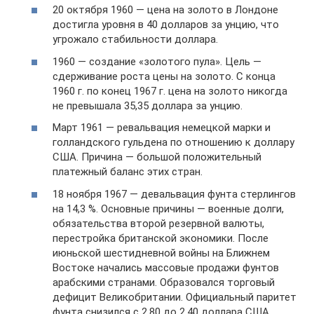
20 октября 1960 — цена на золото в Лондоне
достигла уровня в 40 долларов за унцию, что
угрожало стабильности доллара.
1960 — создание «золотого пула». Цель —
сдерживание роста цены на золото. С конца
1960 г. по конец 1967 г. цена на золото никогда
не превышала 35,35 доллара за унцию.
Март 1961 — ревальвация немецкой марки и
голландского гульдена по отношению к доллару
США. Причина — большой положительный
платежный баланс этих стран.
18 ноября 1967 — девальвация фунта стерлингов
на 14,3 %. Основные причины — военные долги,
обязательства второй резервной валюты,
перестройка британской экономики. После
июньской шестидневной войны на Ближнем
Востоке начались массовые продажи фунтов
арабскими странами. Образовался торговый
дефицит Великобритании. Официальный паритет
фунта снизился с 2,80 до 2,40 доллара США.