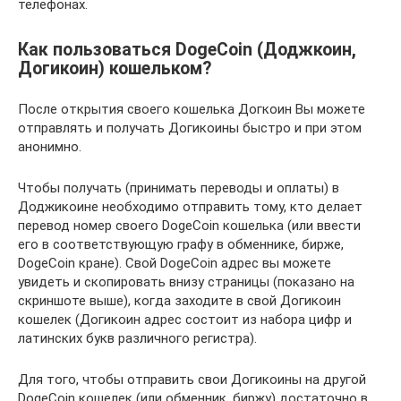
телефонах.
Как пользоваться DogeCoin (Доджкоин,
Догикоин) кошельком?
После открытия своего кошелька Догкоин Вы можете
отправлять и получать Догикоины быстро и при этом
анонимно.
Чтобы получать (принимать переводы и оплаты) в
Доджикоине необходимо отправить тому, кто делает
перевод номер своего DogeCoin кошелька (или ввести
его в соответствующую графу в обменнике, бирже,
DogeCoin кране). Свой DogeCoin адрес вы можете
увидеть и скопировать внизу страницы (показано на
скриншоте выше), когда заходите в свой Догикоин
кошелек (Догикоин адрес состоит из набора цифр и
латинских букв различного регистра).
Для того, чтобы отправить свои Догикоины на другой
DogeCoin кошелек (или обменник, биржу) достаточно в