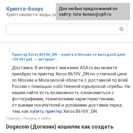
Перейти
Крипто-бонус
Для любых предложений по
к
Криптовалюта: виды, ресурсы, новости
сайту: tuta-bonus@cp9.ru
контенту
Поиск:
Принтер Xerox B610V_DN – купить в Москве по выгодной цене
159 967 руб. — интернет..
Доставка. В интернет-магазине ASA.ru вы можете
приобрести принтер Xerox B610V_DN по отличной цене
по Москве и Московской области с доставкой по всей
России с помощью собственной курьерской службы. На
нашем сайте есть возможность ознакомиться с
фотографиями, техническими характеристиками,
отзывами покупателей и условиями доставки перед
тем, как
купить принтер
Xerox B610V_DN.
Главная
»
Ресурсы и сайты
Dogecoin (Догкоин) кошелек как создать