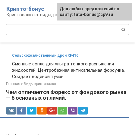
Перейти
Крипто-бонус
Для любых предложений по
к
Криптовалюта: виды, ресурсы, новости
сайту: tuta-bonus@cp9.ru
контенту
Поиск:
Сельскохозяйственный дрон RF416
Сменные сопла для ультра тонкого распыления
жидкостей. Центробежная антикапельная форсунка.
Создаёт водяной туман.
Главная
»
Виды криптовалют
Чем отличается Форекс от фондового рынка
— 6 основных отличий.