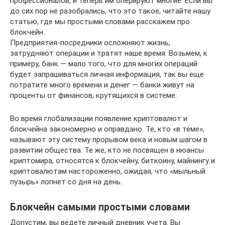
профессионалов, и теперь им оперируют многие. Если вы
до сих пор не разобрались, что это такое, читайте нашу
статью, где мы простыми словами расскажем про
блокчейн.
Предприятия-посредники осложняют жизнь,
затрудняют операции и тратят наше время. Возьмем, к
примеру, банк — мало того, что для многих операций
будет запрашиваться личная информация, так вы еще
потратите много времени и денег — банки живут на
проценты от финансов, крутящихся в системе.
Во время глобализации появление криптовалют и
блокчейна закономерно и оправдано. Те, кто «в теме»,
называют эту систему прорывом века и новым шагом в
развитии общества. Те же, кто не посвящен в нюансы
криптомира, относятся к блокчейну, биткоину, майнингу и
криптовалютам настороженно, ожидая, что «мыльный
пузырь» лопнет со дня на день.
Блокчейн самыми простыми словами
Допустим, вы ведете личный дневник учета. Вы